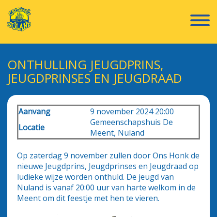
ONTHULLING JEUGDPRINS,
JEUGDPRINSES EN JEUGDRAAD
Aanvang
9 november 2024 20:00
Gemeenschapshuis De
Locatie
Meent, Nuland
Op zaterdag 9 november zullen door Ons Honk de
nieuwe Jeugdprins, Jeugdprinses en Jeugdraad op
ludieke wijze worden onthuld. De jeugd van
Nuland is vanaf 20:00 uur van harte welkom in de
Meent om dit feestje met hen te vieren.