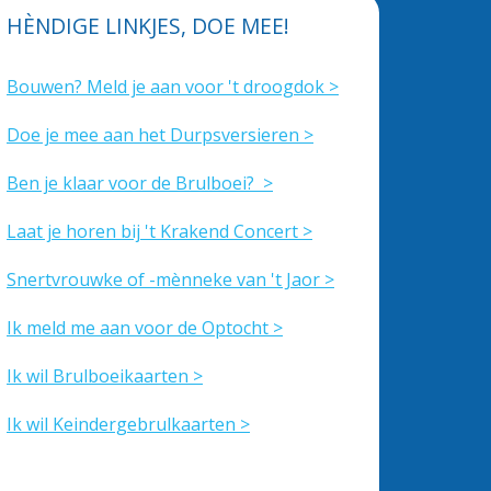
HÈNDIGE LINKJES, DOE MEE!
Bouwen? Meld je aan voor 't droogdok >
Doe je mee aan het Durpsversieren >
Ben je klaar voor de Brulboei? >
Laat je horen bij 't Krakend Concert >
Snertvrouwke of -mènneke van 't Jaor >
Ik meld me aan voor de Optocht >
Ik wil Brulboeikaarten >
Ik wil Keindergebrulkaarten >