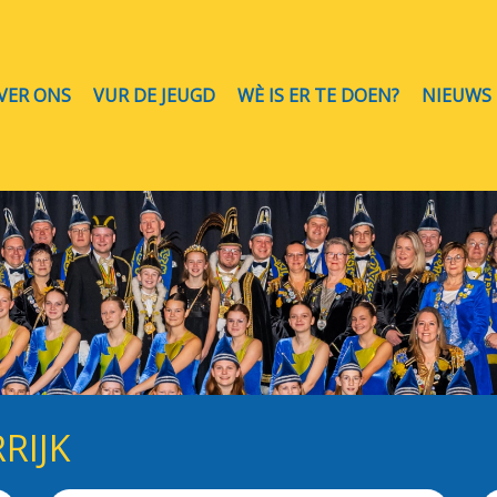
VER ONS
VUR DE JEUGD
WÈ IS ER TE DOEN?
NIEUWS
RIJK