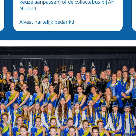
keuze aanpassen) of de collectebus bij AH
Nuland.
Alvast hartelijk bedankt!