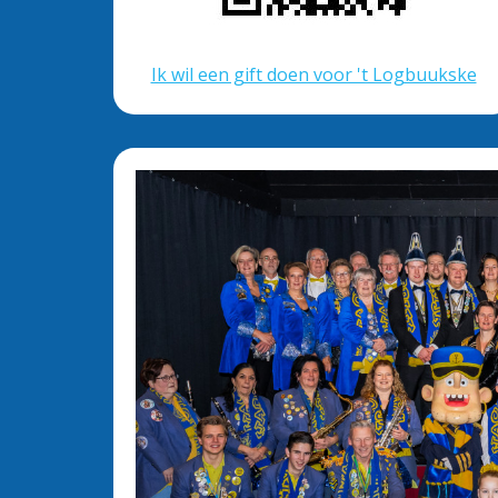
Ik wil een gift doen voor 't Logbuukske