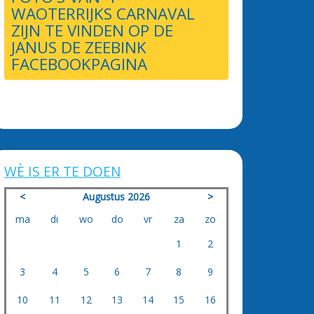
WAOTERRIJKS CARNAVAL
ZIJN TE VINDEN OP DE
JANUS DE ZEEBINK
FACEBOOKPAGINA
WÈ IS ER TE DOEN
<
Augustus 2026
>
ma
di
wo
do
vr
za
zo
1
2
3
4
5
6
7
8
9
10
11
12
13
14
15
16