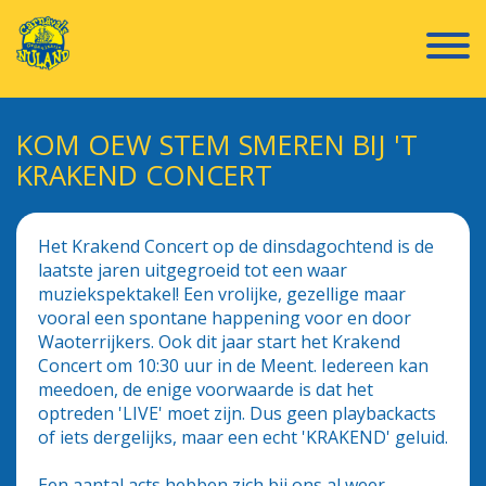
KOM OEW STEM SMEREN BIJ 'T
KRAKEND CONCERT
Het Krakend Concert op de dinsdagochtend is de
laatste jaren uitgegroeid tot een waar
muziekspektakel! Een vrolijke, gezellige maar
vooral een spontane happening voor en door
Waoterrijkers. Ook dit jaar start het Krakend
Concert om 10:30 uur in de Meent. Iedereen kan
meedoen, de enige voorwaarde is dat het
optreden 'LIVE' moet zijn. Dus geen playbackacts
of iets dergelijks, maar een echt 'KRAKEND' geluid.
Een aantal acts hebben zich bij ons al weer