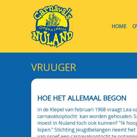
HOME
O
VRUUGER
HOE HET ALLEMAAL BEGON
In de Klepel van februari 1968 vraagt Lea va
carnavalsoptocht kan worden gehouden. Sam
moest in Nuland toch ook kunnen? “Ik hoo
lopen." Stichting Jeugdbelangen neemt het id
van proef een carnavalsoptocht te organise