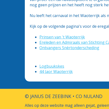
nog geen prijzen en het heeft nog sterk he
Nu leeft het carnaval in het Waoterrijk als 
Kijk op de volgende pagina's voor de eregal
Prinsen van 't Waoterrijk
Ereleden en Admiraals van Stichting 
Ontvangers Snèrtonderscheding
Logbuukskes
44 Jaor Waoterrijk
© JANUS DE ZEEBINK • CO NULAND
Alles op deze website mag alleen gejat, gele