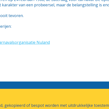
t karakter van een probeersel, maar de belangstelling is e
nooit tevoren.
erijen:
Carnavalsorganisatie Nuland
end, gekopieerd of bespot worden met uitdrukkelijke toest