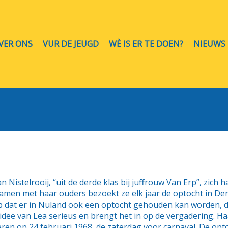
VER ONS
VUR DE JEUGD
WÈ IS ER TE DOEN?
NIEUWS
n Nistelrooij, “uit de derde klas bij juffrouw Van Erp”, zich
en met haar ouders bezoekt ze elk jaar de optocht in Den 
p dat er in Nuland ook een optocht gehouden kan worden, 
ee van Lea serieus en brengt het in op de vergadering. Haar i
ren op 24 februari 1968, de zaterdag voor carnaval. De optoc