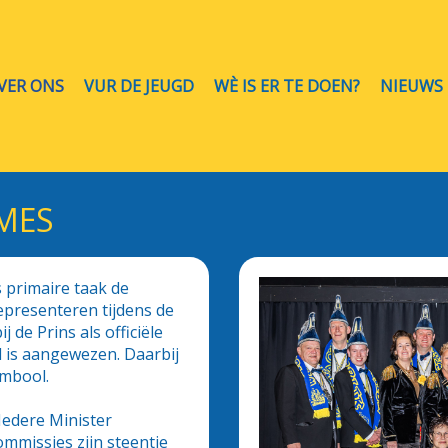
VER ONS
VUR DE JEUGD
WÈ IS ER TE DOEN?
NIEUWS
MES
 primaire taak de
epresenteren tijdens de
de Prins als officiële
l is aangewezen. Daarbij
ymbool.
 Iedere Minister
ommissies zijn steentje