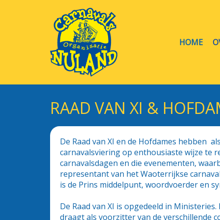
HOME
O
RAAD VAN XI & HOFDA
De Raad van XI en de Hofdames hebben als
carnavalsviering op enthousiaste wijze te r
carnavalsdagen en die evenementen, waarbij 
representant van het Waoterrijkse carnava
is de Prins middelpunt, woordvoerder en s
De Raad van XI is opgedeeld in Ministeries.
draagt als voorzitter van de verschillende c