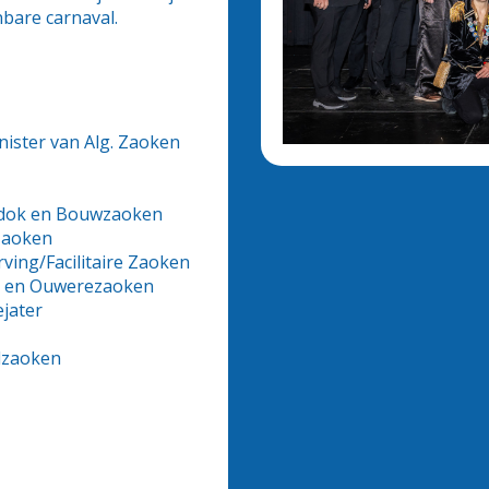
nbare carnaval.
nister van Alg. Zaoken
ogdok en Bouwzaoken
dzaoken
ving/Facilitaire Zaoken
jn en Ouwerezaoken
ejater
gdzaoken