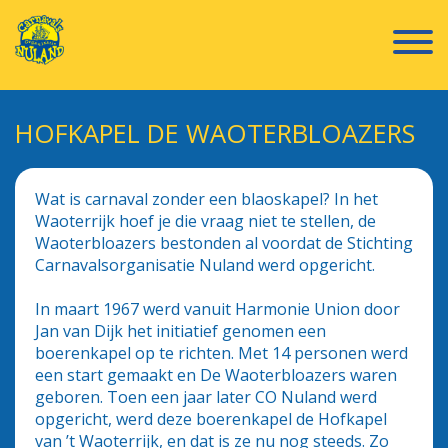
HOFKAPEL DE WAOTERBLOAZERS
Wat is carnaval zonder een blaoskapel? In het
Waoterrijk hoef je die vraag niet te stellen, de
Waoterbloazers bestonden al voordat de Stichting
Carnavalsorganisatie Nuland werd opgericht.
In maart 1967 werd vanuit Harmonie Union door
Jan van Dijk het initiatief genomen een
boerenkapel op te richten. Met 14 personen werd
een start gemaakt en De Waoterbloazers waren
geboren. Toen een jaar later CO Nuland werd
opgericht, werd deze boerenkapel de Hofkapel
van ’t Waoterrijk, en dat is ze nu nog steeds. Zo