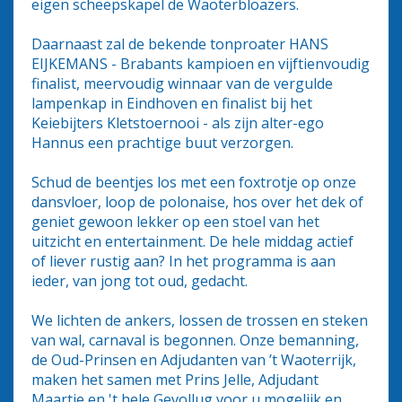
eigen scheepskapel de Waoterbloazers.
Daarnaast zal de bekende tonproater HANS
EIJKEMANS - Brabants kampioen en vijftienvoudig
finalist, meervoudig winnaar van de vergulde
lampenkap in Eindhoven en finalist bij het
Keiebijters Kletstoernooi - als zijn alter-ego
Hannus een prachtige buut verzorgen.
Schud de beentjes los met een foxtrotje op onze
dansvloer, loop de polonaise, hos over het dek of
geniet gewoon lekker op een stoel van het
uitzicht en entertainment. De hele middag actief
of liever rustig aan? In het programma is aan
ieder, van jong tot oud, gedacht.
We lichten de ankers, lossen de trossen en steken
van wal, carnaval is begonnen. Onze bemanning,
de Oud-Prinsen en Adjudanten van ’t Waoterrijk,
maken het samen met Prins Jelle, Adjudant
Maartje en 't hele Gevollug voor u mogelijk en