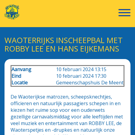
WAOTERRIJKS INSCHEEPBAL MET
ROBBY LEE EN HANS EIJKEMANS
Aanvang
10 februari 2024 13:15
Eind
10 februari 2024 17:30
Locatie
Gemeenschapshuis De Meent
De Waoterijkse matrozen, scheepsknechtjes,
officieren en natuurlijk passagiers schepen in en
kiezen het ruime sop voor een ouderwets
gezellige carnavalsmiddag voor alle leeftijden met
veel muziek en entertainment van ROBBY LEE, de
Waoterspetjes en -drupkes en natuurlijk onze