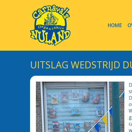
HOME
O
UITSLAG WEDSTRIJD D
D
s
D
o
W
g
c
w