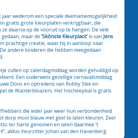
it jaar wederom een speciale deelnamemogelijkheid
n gratis grote kleurplaten verkrijgbaar, die
 ze daarna op de vooruit op te hangen. De vele
t gedaan, maar de
‘Skônste Kleurplaot’
is van
Jens
Een prachtige creatie, waar hij in aanloop naar
t. De andere kinderen die hebben meegedaan
d.
otje zullen op zaterdagmiddag worden gehuldigd op
e Meent. Een ouderwets gezellige carnavalsmiddag
s Ouwe Doos en optredens van Robby Slee en
el de Waoterbloazers. Het Inscheepbal is gratis
iefhebbers die ieder jaar weer hun verbondenheid
et dorp mooi blauw met geel te laten kleuren. Zeer
tto ter harte genomen en laten daarmee ‘t
en!”, aldus Veurzitter Johan van den Hanenberg.