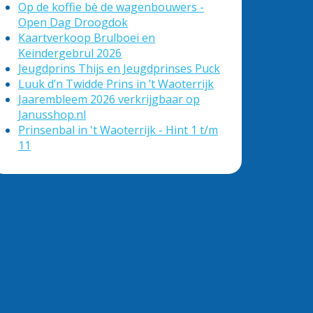
Op de koffie bè de wagenbouwers -
Open Dag Droogdok
Kaartverkoop Brulboei en
Keindergebrul 2026
Jeugdprins Thijs en Jeugdprinses Puck
Luuk d’n Twidde Prins in ’t Waoterrijk
Jaarembleem 2026 verkrijgbaar op
Janusshop.nl
Prinsenbal in 't Waoterrijk - Hint 1 t/m
11