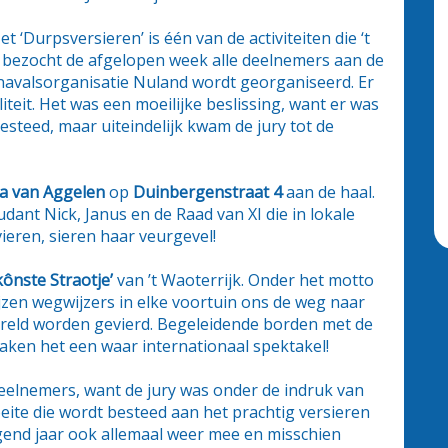
et ‘Durpsversieren’ is één van de activiteiten die ‘t
y bezocht de afgelopen week alle deelnemers aan de
arnavalsorganisatie Nuland wordt georganiseerd. Er
iteit. Het was een moeilijke beslissing, want er was
besteed, maar uiteindelijk kwam de jury tot de
a van Aggelen
op
Duinbergenstraat 4
aan de haal.
dant Nick, Janus en de Raad van XI die in lokale
vieren, sieren haar veurgevel!
kônste Straotje’
van ’t Waoterrijk. Onder het motto
ijzen wegwijzers in elke voortuin ons de weg naar
wirreld worden gevierd. Begeleidende borden met de
ken het een waar internationaal spektakel!
eelnemers, want de jury was onder de indruk van
moeite die wordt besteed aan het prachtig versieren
lgend jaar ook allemaal weer mee en misschien