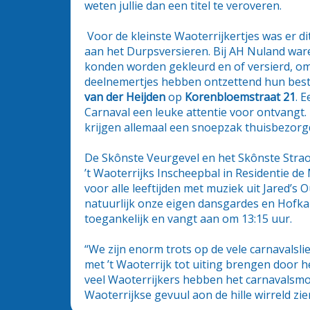
weten jullie dan een titel te veroveren.
Voor de kleinste Waoterrijkertjes was er d
aan het Durpsversieren. Bij AH Nuland ware
konden worden gekleurd en of versierd, om
deelnemertjes hebben ontzettend hun bes
van der Heijden
op
Korenbloemstraat 21
. 
Carnaval een leuke attentie voor ontvang
krijgen allemaal een snoepzak thuisbezorg
De Skônste Veurgevel en het Skônste Stra
’t Waoterrijks Inscheepbal in Residentie d
voor alle leeftijden met muziek uit Jared’
natuurlijk onze eigen dansgardes en Hofkap
toegankelijk en vangt aan om 13:15 uur.
“We zijn enorm trots op de vele carnavalsl
met ’t Waoterrijk tot uiting brengen door h
veel Waoterrijkers hebben het carnavalsmo
Waoterrijkse gevuul aon de hille wirreld zi