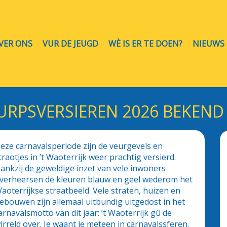
VER ONS
VUR DE JEUGD
WÈ IS ER TE DOEN?
NIEUWS
URPSVERSIEREN 2026 BEKEND
eze carnavalsperiode zijn de veurgevels en
traotjes in ’t Waoterrijk weer prachtig versierd.
ankzij de geweldige inzet van vele inwoners
verheersen de kleuren blauw en geel wederom het
aoterrijkse straatbeeld. Vele straten, huizen en
ebouwen zijn allemaal uitbundig uitgedost in het
arnavalsmotto van dit jaar: ’t Waoterrijk gû de
irreld over. Je waant je meteen in carnavalssferen.