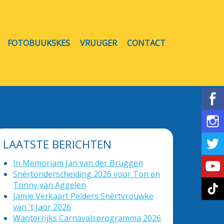
FOTOBUUKSKES
VRUUGER
CONTACT
LAATSTE BERICHTEN
In Memoriam Jan van der Bruggen
Snèrtonderscheiding 2026 voor Ton en
Tonny van Aggelen
Jamie Verkaart Pelders Snèrtvrouwke
van 't Jaor 2026
Waoterrijks Carnavalsprogramma 2026