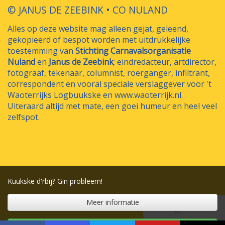
© JANUS DE ZEEBINK • CO NULAND
Alles op deze website mag alleen gejat, geleend,
gekopieerd of bespot worden met uitdrukkelijke
toestemming van
Stichting Carnavalsorganisatie
Nuland
en
Janus de Zeebink
; eindredacteur, artdirector,
fotograaf, tekenaar, columnist, roerganger, infiltrant,
correspondent en vooral speciale verslaggever voor 't
Waoterrijks Logbuukske en www.waoterrijk.nl.
Uiteraard altijd met mate, een goei humeur en heel veel
zelfspot.
Kuukske d'rbij? Gin probleem!
Meer informatie
▲ Terug naar boven