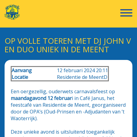
OP VOLLE TOEREN MET DJ JOHN V
EN DUO UNIEK IN DE MEENT
Aanvang
12 februari 2024 20:11
Locatie
Residentie de MeentD
Een oergezellig, ouderwets carnavalsfeest op
maandagavond
12 februar
i in Café Janus, het
feestcafé van Residentie de Meent, georganiseerd
door de OPA’s (Oud-Prinsen en -Adjudanten van ’t
Waoterrijk).
Deze unieke avond is uitsluitend toegankelijk