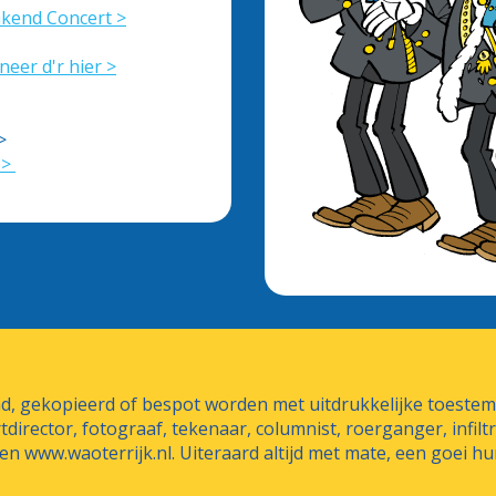
rakend Concert >
neer d'r hier >
>
 >
end, gekopieerd of bespot worden met uitdrukkelijke toest
rtdirector, fotograaf, tekenaar, columnist, roerganger, infil
n www.waoterrijk.nl. Uiteraard altijd met mate, een goei hu