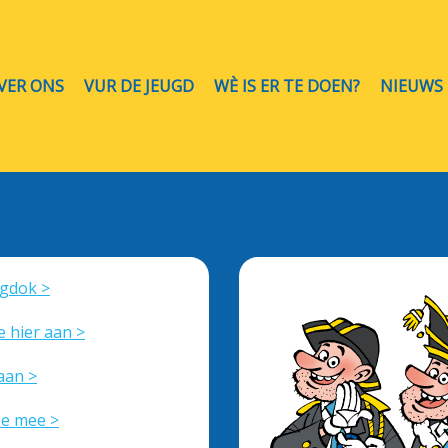
VER ONS
VUR DE JEUGD
WÈ IS ER TE DOEN?
NIEUWS
ogdok >
 hier aan >
aan >
oe mee >