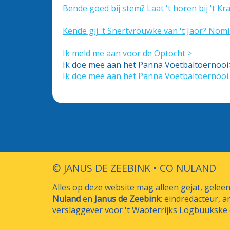
Bende goed bij stem? Laat 't horen bij 't K
Kende gij 't Snertvrouwke van 't Jaor? Nomi
Ik meld me aan voor de Optocht >
Ik doe mee aan het Panna Voetbaltoernooi
Ik doe mee aan het Panna Voetbaltoernooi
© JANUS DE ZEEBINK • CO NULAND
Alles op deze website mag alleen gejat, gele
Nuland
en
Janus de Zeebink
; eindredacteur, a
verslaggever voor 't Waoterrijks Logbuukske e