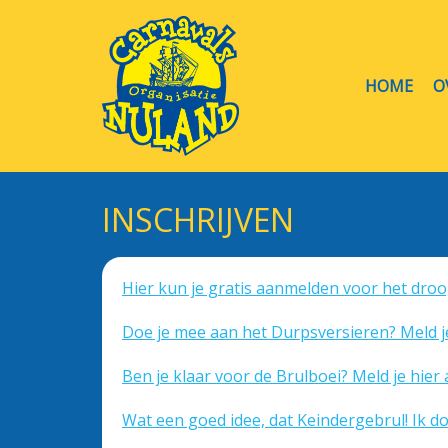
HOME
O
INSCHRIJVEN
Hier kun je gratis aanmelden voor het dro
Doe je mee aan het Durpsversieren? Meld je
Ben je klaar voor de Brulboei? Meld je hier 
Wat een goed idee, dat Keindergebrul! Ik d