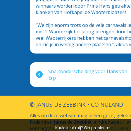
winnaars worden door Prins Hans getrakte
klanken van Hofkapel de Waoterbloazers.
“We zijn enorm trots op de vele carnavalsl
met ’t Waoterrijk tot uiting brengen door h
veel Waoterrijkers hebben het carnavalsmot
en zie je in weinig andere plaatsen.”, aldu
Snèrtonderscheiding voor Hans van
Erp
© JANUS DE ZEEBINK • CO NULAND
Alles op deze website mag alleen gejat, gele
Nuland
en
Janus de Zeebink
; eindredacteur, a
Kuukske d'rbij? Gin probleem!
verslaggever voor 't Waoterrijks Logbuukske e