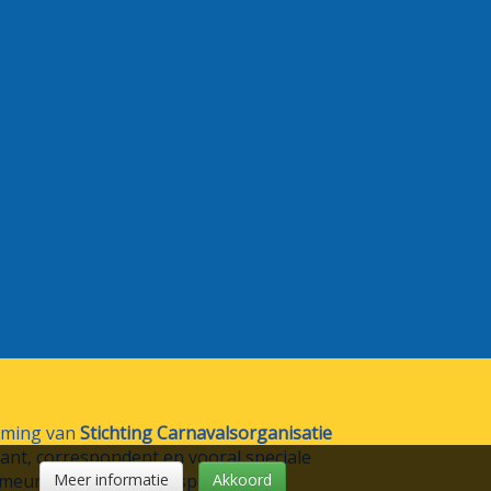
emming van
Stichting Carnavalsorganisatie
trant, correspondent en vooral speciale
meur en heel veel zelfspot.
Meer informatie
Akkoord