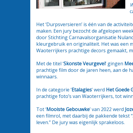
W
c
Het ‘Durpsversieren’ is één van de activite
maken. Een jury bezocht de afgelopen week 
door Stichting Carnavalsorganisatie Nuland
kleurgebruik en originaliteit. Het was een m
Waoterrijkers prachtige decors gemaakt, ma
Met de titel ‘
Skonste Veurgevel
’ gingen
Mee
prachtige film door de jaren heen, aan de haa
winnaars.
In de categorie ‘
Etalagies
’ werd
Het Goede G
prachtige foto’s van Waoterrijkers, tot win
Tot ‘
Mooiste Gebouwke
’ van 2022 werd
Joz
een filmrol, met daarbij de pakkende tekst “
leven.” De jury was eigenlijk sprakeloos.