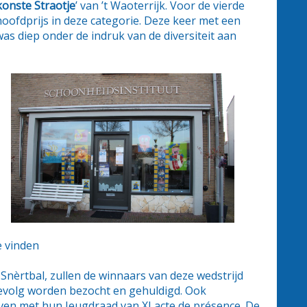
konste Straotje
’ van ’t Waoterrijk. Voor de vierde
oofdprijs in deze categorie. Deze keer met een
was diep onder de indruk van de diversiteit aan
e vinden
 Snèrtbal, zullen de winnaars van deze wedstrijd
evolg worden bezocht en gehuldigd. Ook
en met hun Jeugdraad van XI acte de présence. De