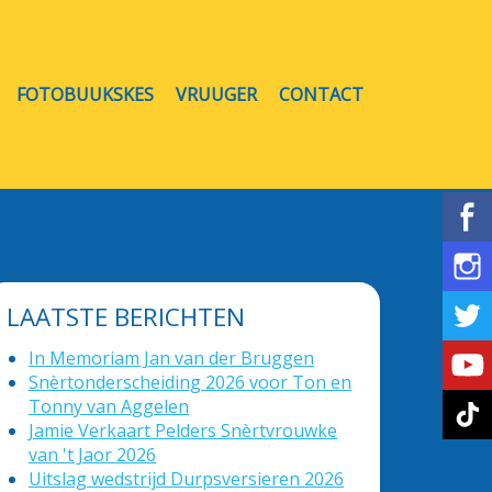
FOTOBUUKSKES
VRUUGER
CONTACT
LAATSTE BERICHTEN
In Memoriam Jan van der Bruggen
Snèrtonderscheiding 2026 voor Ton en
Tonny van Aggelen
Jamie Verkaart Pelders Snèrtvrouwke
van 't Jaor 2026
Uitslag wedstrijd Durpsversieren 2026