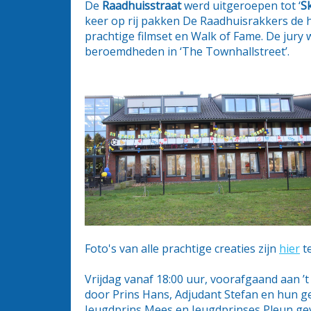
De
Raadhuisstraat
werd uitgeroepen tot ‘
S
keer op rij pakken De Raadhuisrakkers de h
prachtige filmset en Walk of Fame. De jury 
beroemdheden in ‘The Townhallstreet’.
Foto's van alle prachtige creaties zijn
hier
t
Vrijdag vanaf 18:00 uur, voorafgaand aan ’t
door Prins Hans, Adjudant Stefan en hun g
Jeugdprins Mees en Jeugdprinses Pleun gev