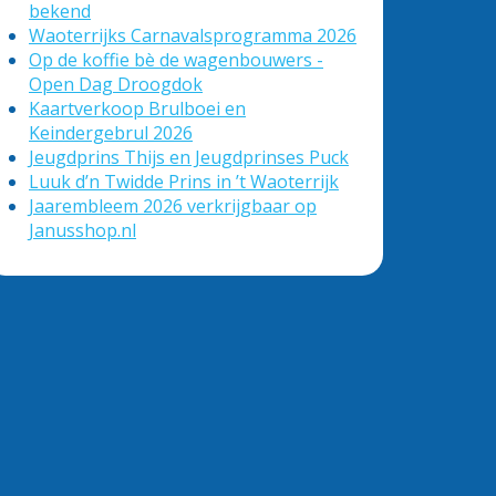
bekend
Waoterrijks Carnavalsprogramma 2026
Op de koffie bè de wagenbouwers -
Open Dag Droogdok
Kaartverkoop Brulboei en
Keindergebrul 2026
Jeugdprins Thijs en Jeugdprinses Puck
Luuk d’n Twidde Prins in ’t Waoterrijk
Jaarembleem 2026 verkrijgbaar op
Janusshop.nl