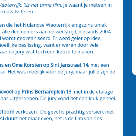
aoterrijk: ‘tis net unne film
. Je waant je meteen in
arnavalssferen.
iten die het Nulandse Waoterrijk enigszins uniek
alle deelnemers aan de wedstrijd, die sinds 2004
 wordt georganiseerd. Er werd gelet op idee,
oeilijke beslissing, want er waren door vele
ar de jury wist toch een keuze te maken.
s en Oma Korsten op Sint Janstraat 14
, met een
l. Het was moeilijk voor de jury, maar jullie zijn de
evoel op Prins Bernardplein 13
, met in de etalage
naar uitgeroepen. De jury vond het een leuk geheel.
efoord
verkozen. De gevel is prachtig versiert met
Al duurt het maar even, het is de film van ons