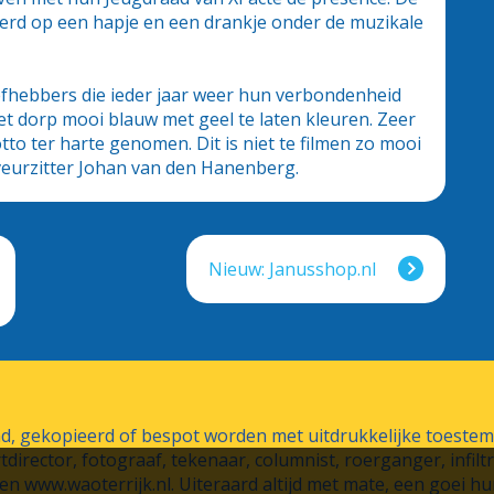
erd op een hapje en een drankje onder de muzikale
iefhebbers die ieder jaar weer hun verbondenheid
et dorp mooi blauw met geel te laten kleuren. Zeer
to ter harte genomen. Dit is niet te filmen zo mooi
s veurzitter Johan van den Hanenberg.
Nieuw: Janusshop.nl
end, gekopieerd of bespot worden met uitdrukkelijke toest
rtdirector, fotograaf, tekenaar, columnist, roerganger, infil
n www.waoterrijk.nl. Uiteraard altijd met mate, een goei hu