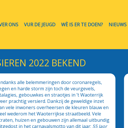
VER ONS
VUR DE JEUGD
WÈ IS ER TE DOEN?
NIEUWS
IEREN 2022 BEKEND
ndanks alle belemmeringen door coronaregels,
egen en harde storm zijn toch de veurgevels,
talagies, gebouwkes en straotjes in ’t Waoterrijk
eer prachtig versierd. Dankzij de geweldige inzet
an vele inwoners overheersen de kleuren blauw en
eel wederom het Waoterrijkse straatbeeld. Vele
traten, huizen en gebouwen zijn allemaal uitbundig
itgedost in het carnavalsmotto van dit jaar:
55 Jaor