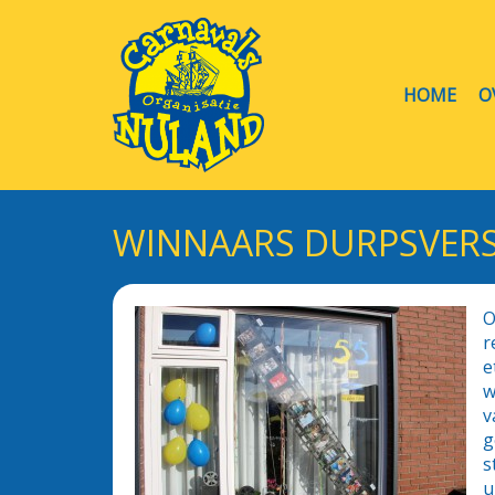
HOME
O
WINNAARS DURPSVERS
O
r
e
w
v
g
s
u